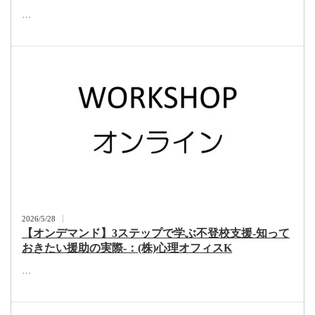
…
2026/5/28
【オンデマンド】3ステップで学ぶ不登校支援-知って
おきたい援助の実際-：(株)心理オフィスK
…