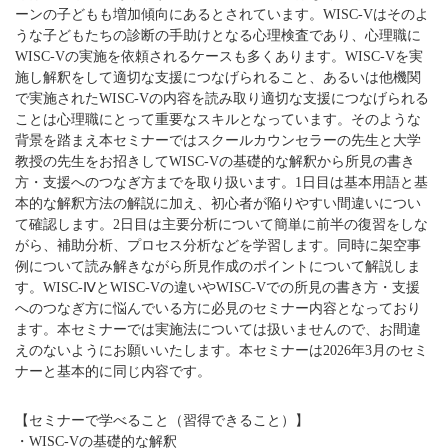
ーンの子どもも増加傾向にあるとされています。WISC-Vはそのよ
うな子どもたちの診断の手助けとなる心理検査であり、心理職に
WISC-Vの実施を依頼されるケースも多くあります。WISC-Vを実
施し解釈をして適切な支援につなげられること、あるいは他機関
で実施されたWISC-Vの内容を読み取り適切な支援につなげられる
ことは心理職にとって重要なスキルとなっています。そのような
背景を踏まえ本セミナーではスクールカウンセラーの先生と大学
教授の先生をお招きしてWISC-Vの基礎的な解釈から所見の書き
方・支援へのつなぎ方までを取り扱います。1日目は基本用語と基
本的な解釈方法の解説に加え、初心者が陥りやすい間違いについ
て確認します。2日目は主要分析について簡単に前半の復習をしな
がら、補助分析、プロセス分析などを学習します。同時に架空事
例について読み解きながら所見作成のポイントについて解説しま
す。WISC-ⅣとWISC-Vの違いやWISC-Vでの所見の書き方・支援
へのつなぎ方に悩んでいる方に必見のセミナー内容となっており
ます。本セミナーでは実施法については扱いませんので、お間違
えのないようにお願いいたします。本セミナーは2026年3月のセミ
ナーと基本的に同じ内容です。
【セミナーで学べること（習得できること）】
・WISC-Vの基礎的な解釈