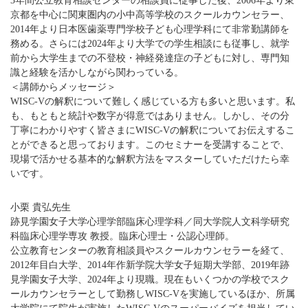
3年間公立教育相談センターの相談員に従事した後、2006年より東
京都を中心に関東圏内の小中高等学校のスクールカウンセラー、
2014年より日本医歯薬専門学校子ども心理学科にて非常勤講師を
務める。さらには2024年より大学での学生相談にも従事し、就学
前から大学生までの不登校・神経発達症の子どもに対し、専門知
識と経験を活かしながら関わっている。
＜講師からメッセージ＞
WISC-Vの解釈について難しく感じている方も多いと思います。私
も、もともと統計や数字が得意ではありません。しかし、その分
丁寧にわかりやすく皆さまにWISC-Vの解釈についてお伝えするこ
とができると思っております。このセミナーを受講することで、
現場で活かせる基本的な解釈方法をマスターしていただけたら幸
いです。
小栗 貴弘先生
跡見学園女子大学心理学部臨床心理学科／同大学院人文科学研究
科臨床心理学専攻 教授。臨床心理士・公認心理師。
公立教育センターの教育相談員やスクールカウンセラーを経て、
2012年目白大学、2014年作新学院大学女子短期大学部、2019年跡
見学園女子大学、2024年より現職。現在もいくつかの学校でスク
ールカウンセラーとして勤務しWISC-Vを実施しているほか、所属