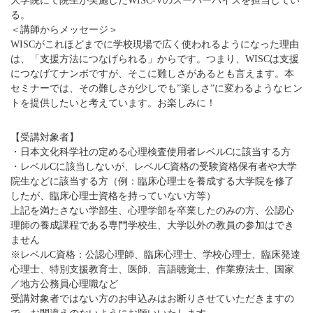
大学院にて院生が実施したWISC-Vのスーパーバイズを担当してい
る。
＜講師からメッセージ＞
WISCがこれほどまでに学校現場で広く使われるようになった理由
は、「支援方法につなげられる」からです。つまり、WISCは支援
につなげてナンボですが、そこに難しさがあるとも言えます。本
セミナーでは、その難しさが少しでも”楽しさ”に変わるようなヒン
トを提供したいと考えています。お楽しみに！
【受講対象者】
・日本文化科学社の定める心理検査使用者レベルCに該当する方
・レベルCに該当しないが、レベルC資格の受験資格保有者や大学
院生などに該当する方（例：臨床心理士を養成する大学院を修了
したが、臨床心理士資格を持っていない方等）
上記を満たさない学部生、心理学部を卒業したのみの方、公認心
理師の養成課程である専門学校生、大学以外の教員の参加はでき
ません
※レベルC資格：公認心理師、臨床心理士、学校心理士、臨床発達
心理士、特別支援教育士、医師、言語聴覚士、作業療法士、国家
／地方公務員心理職など
受講対象者ではない方のお申込みはお断りさせていただきますの