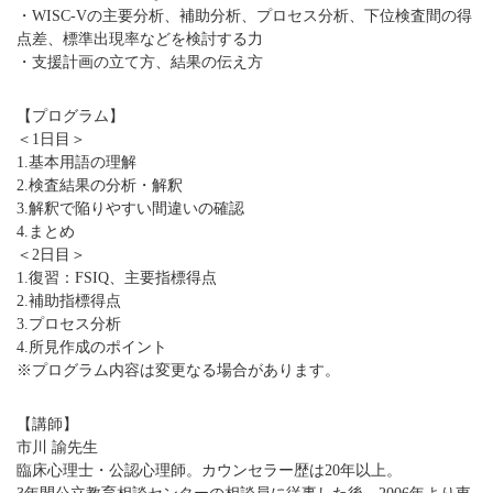
・WISC-Vの主要分析、補助分析、プロセス分析、下位検査間の得
点差、標準出現率などを検討する力
・支援計画の立て方、結果の伝え方
【プログラム】
＜1日目＞
1.基本用語の理解
2.検査結果の分析・解釈
3.解釈で陥りやすい間違いの確認
4.まとめ
＜2日目＞
1.復習：FSIQ、主要指標得点
2.補助指標得点
3.プロセス分析
4.所見作成のポイント
※プログラム内容は変更なる場合があります。
【講師】
市川 諭先生
臨床心理士・公認心理師。カウンセラー歴は20年以上。