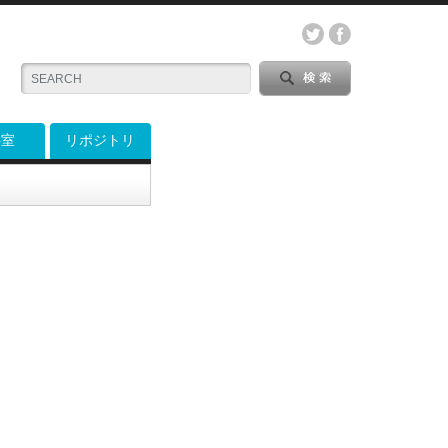
料室
リポジトリ