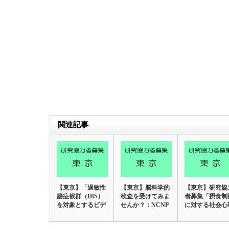
関連記事
【東京】「過敏性
【東京】脳科学的
【東京】研究協
腸症候群（IBS）
検査を受けてみま
者募集「摂食制
を対象とするビデ
せんか？：NCNP
に対する社会心
オ教材を併用し…
研究協力者募集…
的影響の神経学
的…