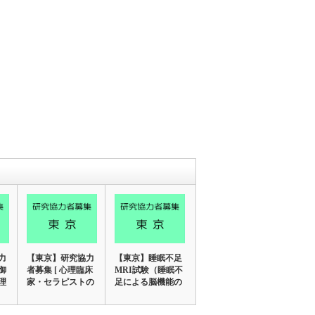
力
【東京】研究協力
【東京】睡眠不足
御
者募集 [ 心理臨床
MRI試験（睡眠不
理
家・セラピストの
足による脳機能の
勇気に関する…
変化を調べる研…