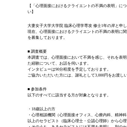
【「心理面接におけるクライエントの不満の表明」につ
い】
大妻女子大学大学院 臨床心理学専攻 修士1年の岸と申
現在、心理面接におけるクライエントの不満の表明に関
を募集しております。
■ 調査概要
本調査では、心理面接において不満を感じ、それを表明
た経験について、お話を伺います。
インタビューは90分程度を予定しております。
ご協力いただいた方には、謝礼として3,000円をお渡し
■ 参加条件
以下のすべてに該当する方が対象となります。
・18歳以上の方
・心理相談機関（心理面接オフィス、心療内科、精神科
以上のセラピスト（臨床心理士・公認心理師）から心理
・そのうち、あるセラピストには不満を表明し、別のセ