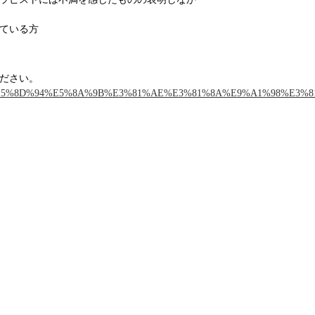
ている方
ださい。
9%B6%E5%8D%94%E5%8A%9B%E3%81%AE%E3%81%8A%E9%A1%98%E3%8