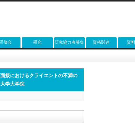
研修会
研究
研究協力者募集
資格関連
資
クライエントの不満の表明」についてのインタビュー調査：大妻女子大学大学院
理面接におけるクライエントの不満の
子大学大学院