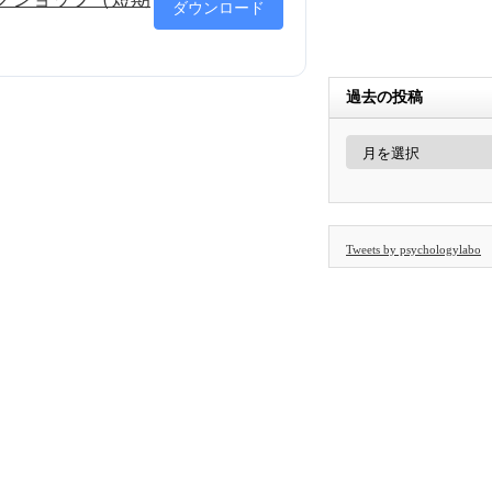
ダウンロード
過去の投稿
過
去
の
投
稿
Tweets by psychologylabo