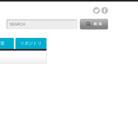
料室
リポジトリ