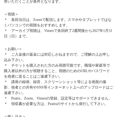
答いただくことが条件となります。
＜視聴＞
＊ 各回当日は、Zoomで配信します。スマホやタブレットではな
くパソコンでの視聴をおすすめします。
＊ アーカイブ視聴は、Vimeoで各回終了2週間後から2027年1月31
日（日）まで。
＜お願い＞
＊ ご入金後の返金には対応しかねますので、ご理解の上お申し
込み下さい。
＊ チケットを購入された方のみ視聴可能です。職場や家庭等で
購入者以外の方が視聴すること、視聴のためのURLやパスワード
を他者に送ることはご遠慮下さい。
＊ 講座の録画、録音、スクリーンショット等による画面の撮
影、他者との共有やSNS等インターネット上へのアップロードはご
遠慮下さい。
＊ Peatix、Zoom、Vimeoの登録、設定等はサポートできません。
＊ 領収書が必要な方は、Peatixのサイトから発行して下さい。
＜申し込み＞