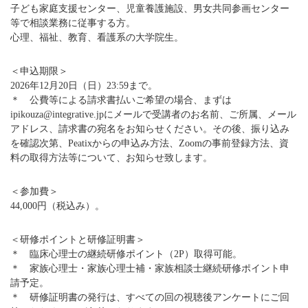
子ども家庭支援センター、児童養護施設、男女共同参画センター
等で相談業務に従事する方。
心理、福祉、教育、看護系の大学院生。
＜申込期限＞
2026年12月20日（日）23:59まで。
＊ 公費等による請求書払いご希望の場合、まずは
ipikouza@integrative.jpにメールで受講者のお名前、ご所属、メール
アドレス、請求書の宛名をお知らせください。その後、振り込み
を確認次第、Peatixからの申込み方法、Zoomの事前登録方法、資
料の取得方法等について、お知らせ致します。
＜参加費＞
44,000円（税込み）。
＜研修ポイントと研修証明書＞
＊ 臨床心理士の継続研修ポイント（2P）取得可能。
＊ 家族心理士・家族心理士補・家族相談士継続研修ポイント申
請予定。
＊ 研修証明書の発行は、すべての回の視聴後アンケートにご回