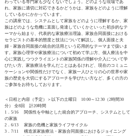
わっている専門家も少なくないでしょう。どのような現場であ
れ、家族に適切に対応できるかどうかは、家族をどのように理解
しているかにかかっています。
この講座では、システムとして家族をどのように理解するか、家
族はどのような危機に直面し発達していくかといった初歩的なテ
ーマから始まり、代表的な家族療法理論、家族合同面接における
セラピストの基本的態度と技法について解説し、個人面接と夫
婦・家族合同面接の統合的活用という応用的なテーマまで扱いま
す。家族心理学や家族療法について初めて学ぶ方、個人療法を中
心に実践しつつクライエントの家族関係の理解や介入について学
びたい方、家族療法を学んだことはあるけれど、現在のコミュニ
ケーションや関係性だけでなく、家族一人ひとりの心の世界や家
族の歴史を大切にするアプローチを学びたい方など、多くの方の
ご参加をお待ちしております。
＜日程と内容（予定）＞以下の土曜日 10:00～12:30（2時間30
分） 全8回 計20時間
1．5/16 関係性を中軸とした統合的アプローチ、システムとして
の家族
2．6/13 家族の危機と家族ライフサイクル
3．7/11 構造派家族療法・家族合同面接におけるジョイニング