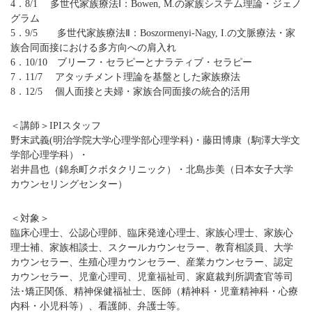
4．8/1 多世代家族療法Ⅰ：Bowen, M.の家族システム理論・ジェノ
グラム
5．9/5 多世代家族療法Ⅱ：Boszormenyi-Nagy, I.の文脈療法・家
族合同面接における多方向への肩入れ
6．10/10 ブリーフ・セラピーとナラティブ・セラピー
7．11/7 アタッチメント理論を基盤とした家族療法
8．12/5 個人面接と夫婦・家族合同面接の統合的活用
＜講師＞IPIスタッフ
野末武義(明治学院大学心理学部心理学科)・藤田博康（駒澤大学文
学部心理学科）・
岩井昌也（錦糸町クボタクリニック）・北島歩美（日本女子大学
カウンセリングセンター）
＜対象＞
臨床心理士、公認心理師、臨床発達心理士、家族心理士、家族心
理士補、家族相談士、スクールカウンセラー、教育相談員、大学
カウンセラー、生殖心理カウンセラー、産業カウンセラー、認定
カウンセラー、児童心理司、児童福祉司、家庭裁判所調査官等司
法･矯正関係、精神保健福祉士、医師（精神科・児童精神科・心療
内科・小児科等）、看護師、弁護士等。