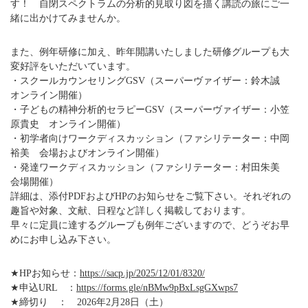
す！ 自閉スペクトラムの分析的見取り図を描く講読の旅にご一
緒に出かけてみませんか。
また、例年研修に加え、昨年開講いたしました研修グループも大
変好評をいただいています。
・スクールカウンセリングGSV（スーパーヴァイザー：鈴木誠
オンライン開催）
・子どもの精神分析的セラピーGSV（スーパーヴァイザー：小笠
原貴史 オンライン開催）
・初学者向けワークディスカッション（ファシリテーター：中岡
裕美 会場およびオンライン開催）
・発達ワークディスカッション（ファシリテーター：村田朱美
会場開催）
詳細は、添付PDFおよびHPのお知らせをご覧下さい。それぞれの
趣旨や対象、文献、日程など詳しく掲載しております。
早々に定員に達するグループも例年ございますので、どうぞお早
めにお申し込み下さい。
★HPお知らせ：
https://sacp.jp/2025/12/01/8320/
★︎申込URL ：
https://forms.gle/nBMw9pBxLsgGXwps7
★締切り ： 2026年2月28日（土）