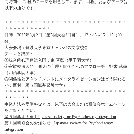
同時間帯に3種のテーマを用意しています。日程、およびテーマは
以下の通りです。
＊＊＊＊＊＊＊＊＊＊＊＊＊＊＊＊＊＊＊＊＊＊＊＊＊＊＊＊＊
＊＊＊＊＊＊＊＊＊＊＊
日時：2025年3月2日（第5回大会2日目）、13：45～15：15（90
分）
大会会場：筑波大学東京キャンパス文京校舎
テーマと講師：
①統合的心理療法入門：東 斉彰（甲子園大学）
②家族療法入門：個人の心理と関係性へのアプローチ 野末 武義
（明治学院大学）
③関係性とアタッチメントにメンタライゼーションはどう関わる
か：西村 馨（国際基督教大学）
＊＊＊＊＊＊＊＊＊＊＊＊＊＊＊＊＊＊＊＊＊＊＊＊＊＊＊＊＊
＊＊＊＊＊＊
申込方法や受講料などは、以下の大会または研修会ホームページ
をご覧ください。
第５回学術大会 | Japanese society for Psychotherapy Integration
第１回研修会のお知らせ | Japanese society for Psychotherapy
Integration