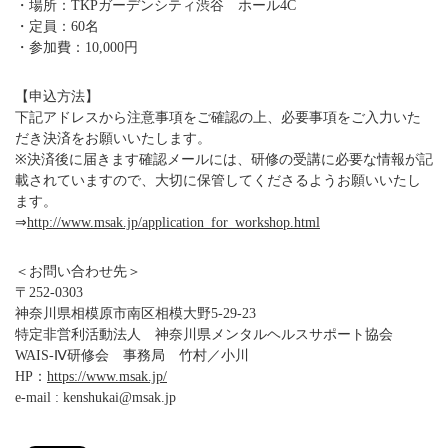
・場所：TKPガーデンシティ渋谷 ホール4C
・定員：60名
・参加費：10,000円
【申込方法】
下記アドレスから注意事項をご確認の上、必要事項をご入力いた
だき決済をお願いいたします。
※決済後に届きます確認メールには、研修の受講に必要な情報が記
載されていますので、大切に保管してくださるようお願いいたし
ます。
⇒
http://www.msak.jp/application_for_workshop.html
＜お問い合わせ先＞
〒252-0303
神奈川県相模原市南区相模大野5-29-23
特定非営利活動法人 神奈川県メンタルヘルスサポート協会
WAIS-Ⅳ研修会 事務局 竹村／小川
HP：
https://www.msak.jp/
e-mail : kenshukai@msak.jp