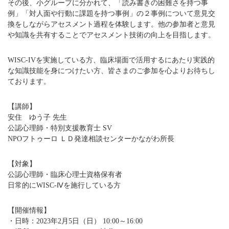
その後、小グループに分かれて、「読み書きの困難さを持つ事
例」「対人面や行動に課題を持つ事例」の２事例について意見交
換をしながらアセスメント過程を体験します。他の参加者と意見
や知識を共有することでアセスメント技術の向上を目指します。
WISC-IVを実施している方、臨床場面で活用するにあたり実践的
な知識技能を身につけたい方、皆さまのご参加を心よりお待ちし
ております。
【講師】
安住 ゆう子 先生
公認心理師・特別支援教育士 SV
NPOフトゥーロ ＬＤ発達相談センターかながわ所長
【対象】
公認心理師・臨床心理士資格保有者
日常的にWISC-Ⅳを施行している方
【開催情報】
・日時：2023年2月5日（日） 10:00～16:00