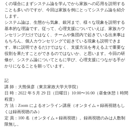
くの場合にまずシステム論を学んでから家族への応用を説明する
ことも多いのですが、今回は家族を例にとってシステム論を紹介
します。
システム論は、生態から気象、銀河まで、様々な現象を説明する
基本的な理論です。従って、心理支援についていえば、家族カウ
ンセリングだけではなく、チームや集団内で起きている出来事は
もちろん、個人カウンセリングで起きている現象も説明できま
す。単に説明できるだけではなく、支援方法を考える上で重要な
役割を果たすことができるのではないか、と思います。今回の研
修が、システム論についてともに学び、心理支援につながる手が
かりになることを願っています。
記
講 師：大熊保彦（東京家政大学大学院）
日 時：2022 年５月 29 日（日曜日）10:00〜16:00（昼食休憩 1 時間
程度）
方 法：Zoom によるオンライン講座（オンタイム＋録画視聴もし
くは録画視聴のみ）
定 員：100 名（オンタイム＋録画視聴）。録画視聴のみは人数制
限無し。