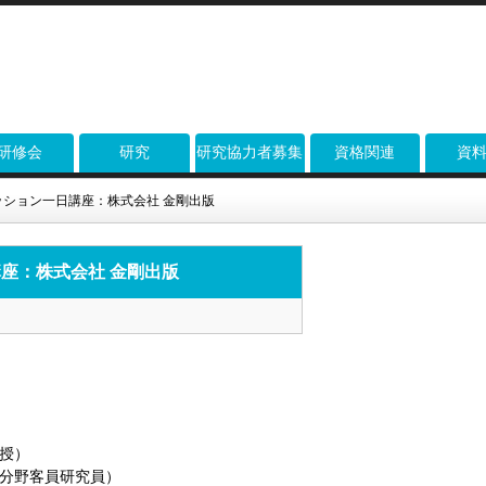
研修会
研究
研究協力者募集
資格関連
資
ション一日講座：株式会社 金剛出版
座：株式会社 金剛出版
授）
分野客員研究員）