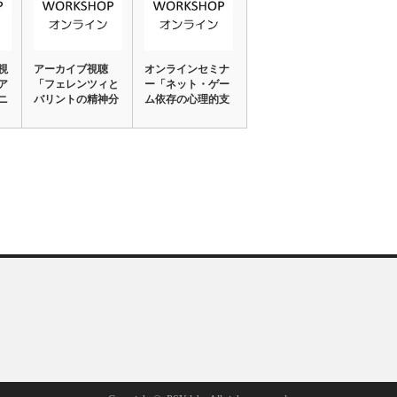
視
アーカイブ視聴
オンラインセミナ
ア
「フェレンツィと
ー「ネット・ゲー
ニ
バリントの精神分
ム依存の心理的支
析」
援」