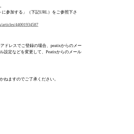
す。
ントに参加する」（下記URL）をご参照下さ
ns/articles/44001934587
等）のアドレスでご登録の場合、peatixからのメー
定などを変更して、Peatixからのメール
。
かねますのでご了承ください。