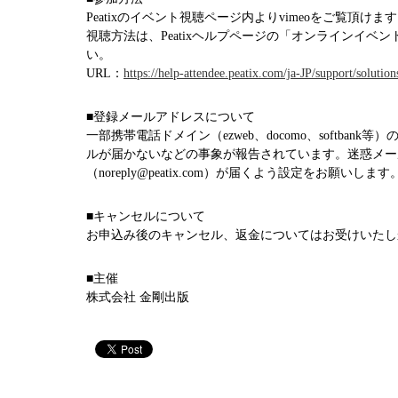
Peatixのイベント視聴ページ内よりvimeoをご覧頂けま
視聴方法は、Peatixヘルプページの「オンラインイベ
い。
URL：
https://help-attendee.peatix.com/ja-JP/support/solutio
■登録メールアドレスについて
一部携帯電話ドメイン（ezweb、docomo、softbank
ルが届かないなどの事象が報告されています。迷惑メール設
（noreply@peatix.com）が届くよう設定をお願いします
■キャンセルについて
お申込み後のキャンセル、返金についてはお受けいたし
■主催
株式会社 金剛出版