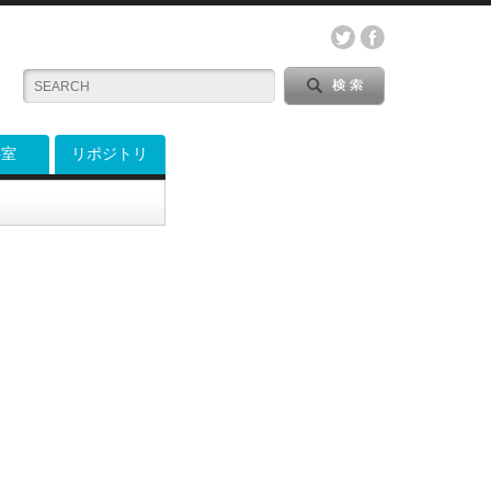
料室
リポジトリ