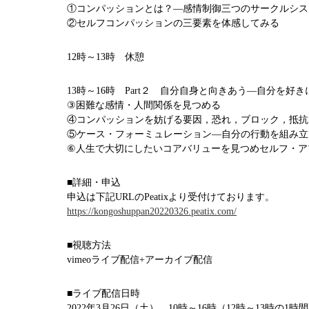
①コンパッションとは？―感情制御三つのサークルシス
②セルフコンパッションの三要素を体感してみる
12時～13時 休憩
13時～16時 Part２ 自分自身と向きあう―自分を好
③困難な感情・人間関係を見つめる
④コンパッションを妨げる要因，恐れ，ブロック，抵抗
⑤ケース・フォーミュレーション―自分の行動を組み立
⑥人生で大切にしたいコアバリューを見つめセルフ・ア
■詳細・申込
申込は下記URLのPeatixより受付けております。
https://kongoshuppan20220326.peatix.com/
■視聴方法
vimeoライブ配信+アーカイブ配信
■ライブ配信日時
2022年3月26日（土） 10時～16時（12時～13時の