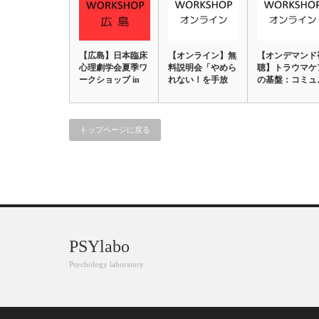
【広島】日本臨床
【オンライン】無
【オンデマンド
心理劇学会夏季ワ
料説明会「やめら
聴】トラウマケ
ークショップ in
れない！を手放
の基盤：コミュ
広島2019…
す」マインドフル
ティ・レジリエ
ネ…
ン…
トップページに戻る
PSYlabo
Psychology laboratory