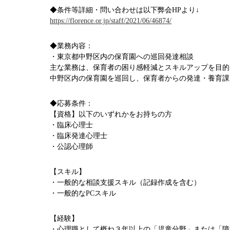
◆条件等詳細・問い合わせは以下弊会HPより↓
https://florence.or.jp/staff/2021/06/46874/
◆業務内容：
・東京都中野区内の保育園への巡回発達相談
主な業務は、保育者の困り感軽減とスキルアップを目的
中野区内の保育園を巡回し、保育者からの発達・養育課
◆応募条件：
【資格】以下のいずれかをお持ちの方
・臨床心理士
・臨床発達心理士
・公認心理師
【スキル】
・一般的な相談支援スキル（記録作成を含む）
・一般的なPCスキル
【経験】
・心理職として概ね３年以上の「児童分野」または「障