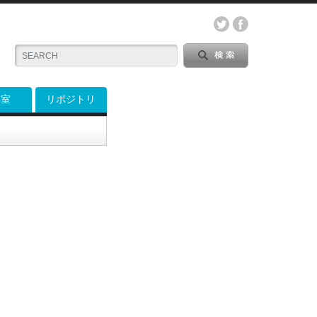
料室
リポジトリ