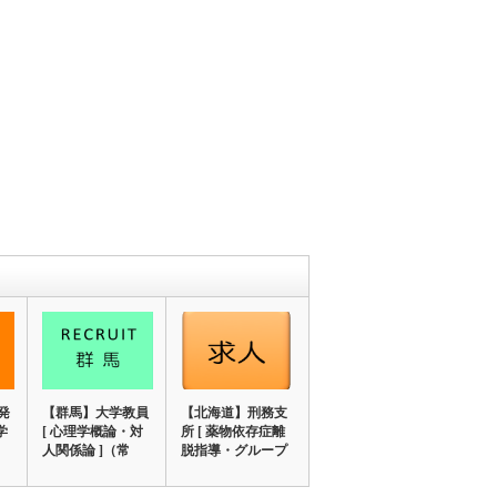
発
【群馬】大学教員
【北海道】刑務支
学
[ 心理学概論・対
所 [ 薬物依存症離
人関係論 ]（常
脱指導・グループ
勤）5/20…
ワーク・研修…