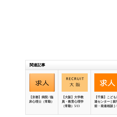
関連記事
【京都】病院 / 臨
【大阪】大学教
【千葉】こども
床心理士（常勤）
員・教育心理学
達センター [ 就
（常勤）5/13
前・発達相談 ] /
臨床心…