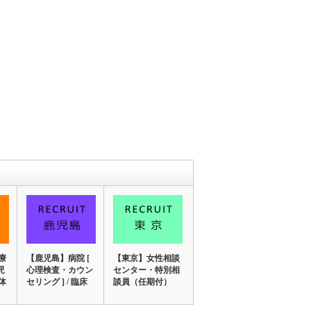
療
【鹿児島】病院 [
【東京】女性相談
児
心理検査・カウン
センター・特別相
体
セリング ] / 臨床
談員（任期付）
2/4
心理士…