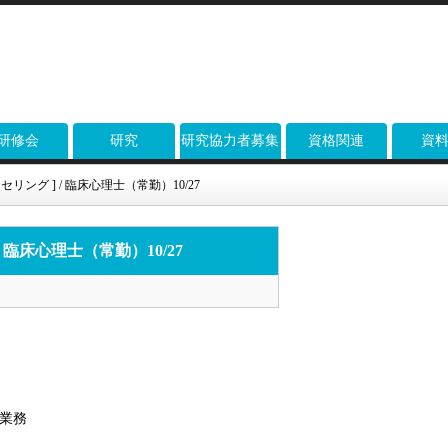
研修会
研究
研究協力者募集
資格関連
資
リング ] / 臨床心理士（常勤）10/27
 臨床心理士（常勤）10/27
業務