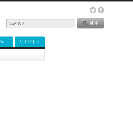
料室
リポジトリ