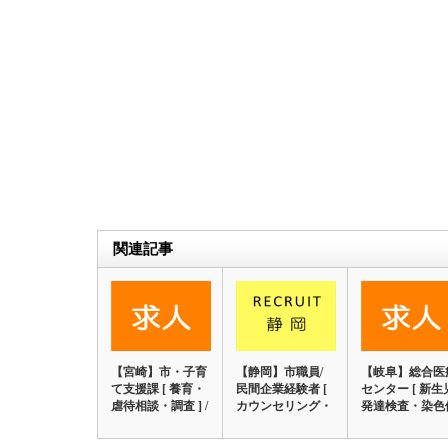
関連記事
【宮崎】市・子育
【静岡】市職員/
【岐阜】総合医
て支援課 [ 養育・
民間企業経験者 [
センター [ 新生
虐待相談・調査 ] /
カウンセリング・
発達検査・染色
臨床…
心理判定 …
検査結果説明…