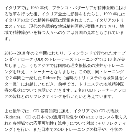
イタリアでは 1960 年代、フランコ・バザーリアが精神医療におけ
る改革を行った後、イタリア全土に影響をもたらし、1999 年には
イタリアの全ての精神科病院は閉鎖されました。イタリアのトリ
エステでは、現代の先端的な地域精神医療が実践されており、地
域で精神障がいを持つ人々へのケアは各国の見本ともされていま
す。
2016～2018 年の 2 年間にわたり、フィンランドで行われたオープ
ンダイアローグ (OD) のトレーナーズトレーニングでは 18 名が参
加しました。うちアジアでは国際心理支援協会の浅井がトレーニ
ングを終え、トレーナーとなりました。この度、同トレーニング
で 2 年間ご一緒した Ridente 氏（当時のトリエステの地域保健セン
ター長）にお越しいただき、前半では、トリエステの地域精神医
療の現状についてお話いただきます。2 名の ODトレーナーとフロ
アの皆様とのリフレクティングを行いたいと考えています。
また後半では、OD 基礎知識に加え、イタリアでの OD の現状
(Ridente)、 OD の日本での適用可能性や OD のエッセンスを取り入
れた各領域での応用可能性 ( 浅井 ) について対談 (＋リフレクティ
ング ) を行い、また日本でのOD トレーニングの様子や、今後の