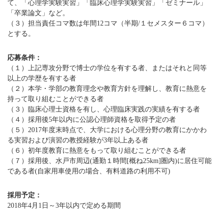
て、「心理学実験実習」「臨床心理学実験実習」「ゼミナール」
「卒業論文」など。
（３）担当責任コマ数は年間12コマ（半期/１セメスター６コマ）
とする。
応募条件：
（１）上記専攻分野で博士の学位を有する者、またはそれと同等
以上の学歴を有する者
（２）本学・学部の教育理念や教育方針を理解し、教育に熱意を
持って取り組むことができる者
（３）臨床心理士資格を有し、心理臨床実践の実績を有する者
（４）採用後5年以内に公認心理師資格を取得予定の者
（５）2017年度末時点で、大学における心理分野の教育にかかわ
る実習および演習の教授経験が3年以上ある者
（６）初年度教育に熱意をもって取り組むことができる者
（７）採用後、水戸市周辺(通勤１時間[概ね25km]圏内)に居住可能
である者(自家用車使用の場合、有料道路の利用不可)
採用予定：
2018年4月1日～3年以内で定める期間