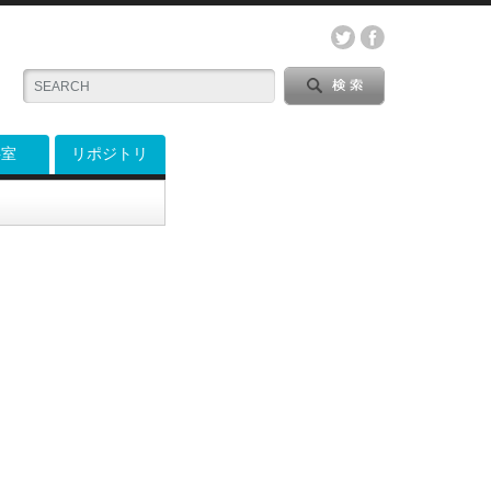
料室
リポジトリ