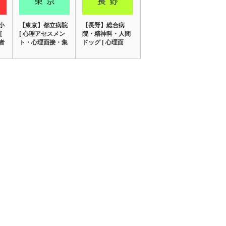
小
【東京】都立病院
【長野】総合病
[
[ 心理アセスメン
院・精神科・人間
者
ト・心理面接・集
ドッグ [ 心理面
団精神療法・…
接・心理検査・
ス…