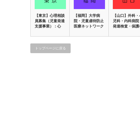
【東京】心理相談
【福岡】大学病
【山口】外科・
員募集（児童発達
院・児童虐待防止
児科・内科病院 
支援事業）：心
医療ネットワーク
発達検査・保護
理・発達相談室
/ 臨床心理士（…
支援 ] /…
こ…
トップページに戻る