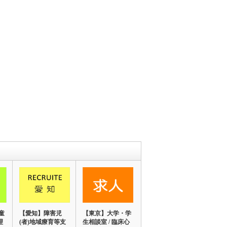
童
【愛知】障害児
【東京】大学・学
理
(者)地域療育等支
生相談室 / 臨床心