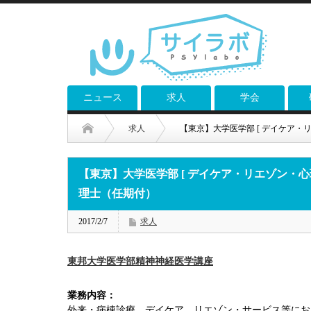
ニュース
求人
学会
求人
【東京】大学医学部 [ デイケア・
【東京】大学医学部 [ デイケア・リエゾン・心理
理士（任期付）
2017/2/7
求人
東邦大学医学部精神神経医学講座
業務内容：
外来・病棟診療、デイケア、リエゾン・サービス等にお