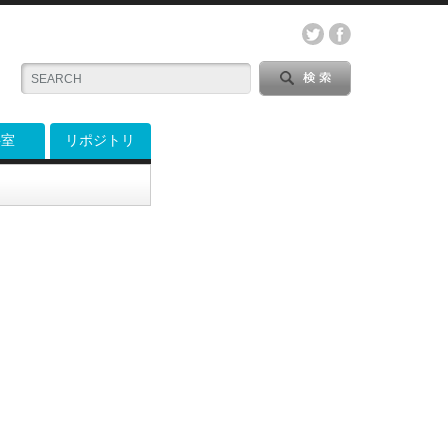
料室
リポジトリ