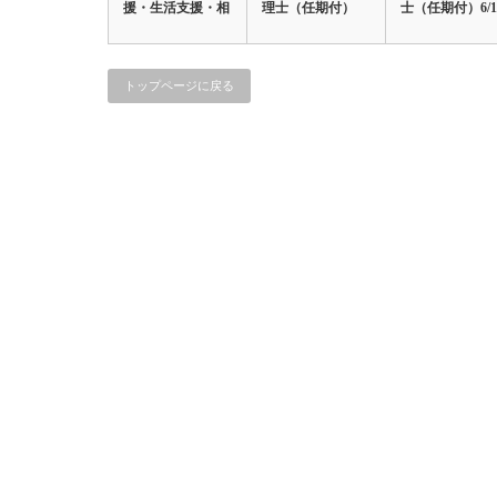
援・生活支援・相
理士（任期付）
士（任期付）6/1
3/11
談支援 ] /…
トップページに戻る