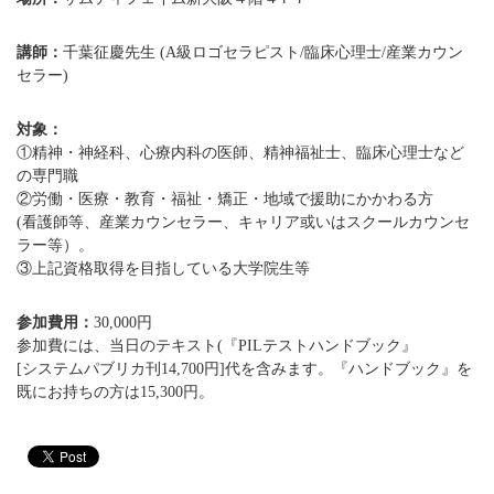
講師：
千葉征慶先生 (A級ロゴセラピスト/臨床心理士/産業カウン
セラー)
対象：
①精神・神経科、心療内科の医師、精神福祉士、臨床心理士など
の専門職
②労働・医療・教育・福祉・矯正・地域で援助にかかわる方
(看護師等、産業カウンセラー、キャリア或いはスクールカウンセ
ラー等）。
③上記資格取得を目指している大学院生等
参加費用：
30,000円
参加費には、当日のテキスト(『PILテストハンドブック』
[システムパブリカ刊14,700円]代を含みます。『ハンドブック』を
既にお持ちの方は15,300円。