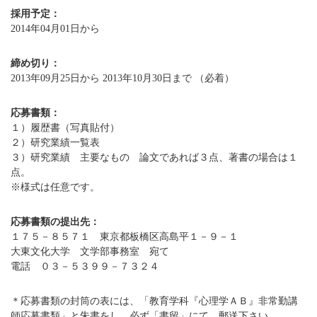
採用予定：
2014年04月01日から
締め切り：
2013年09月25日から 2013年10月30日まで （必着）
応募書類：
１）履歴書（写真貼付）
２）研究業績一覧表
３）研究業績 主要なもの 論文であれば３点、著書の場合は１
点。
※様式は任意です。
応募書類の提出先：
１７５－８５７１ 東京都板橋区高島平１－９－１
大東文化大学 文学部事務室 宛て
電話 ０３－５３９９－７３２４
＊応募書類の封筒の表には、「教育学科『心理学ＡＢ』非常勤講
師応募書類」と朱書をし、必ず「書留」にて、郵送下さい。