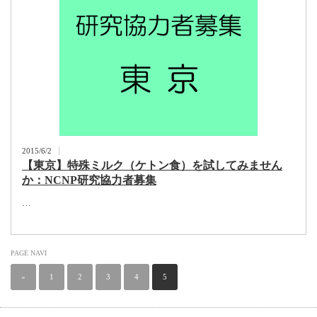
2015/6/2
【東京】特殊ミルク（ケトン食）を試してみません
か：NCNP研究協力者募集
…
PAGE NAVI
«
1
2
3
4
5