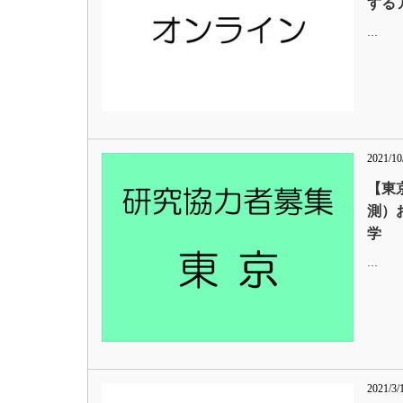
する
…
2021/10
【東
測）
学
…
2021/3/