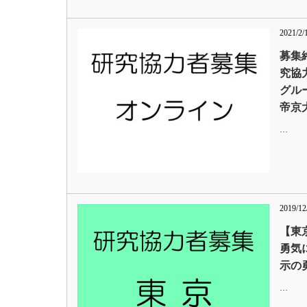
2021/2/
募集
究協
グル
帝京
…
2019/12
【東
勇気
示の
…