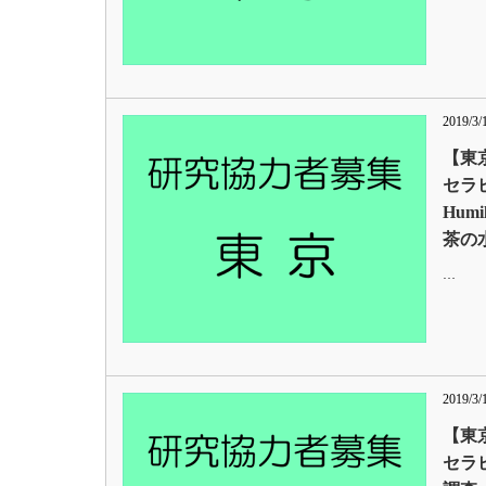
2019/3/
【東
セラピ
Hum
茶の
…
2019/3/
【東
セラ