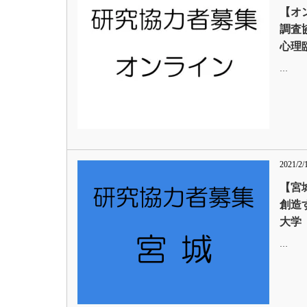
【オ
調査
心理
…
2021/2/
【宮
創造
大学
…