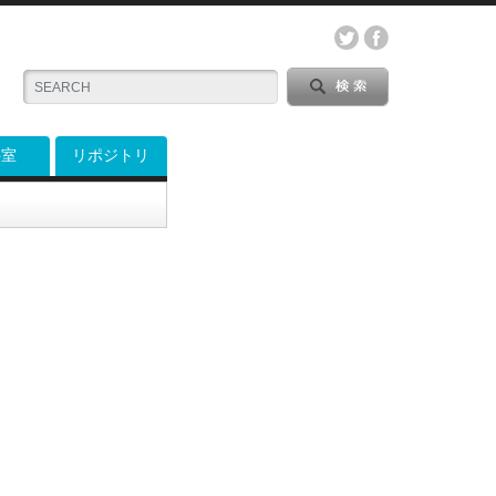
料室
リポジトリ