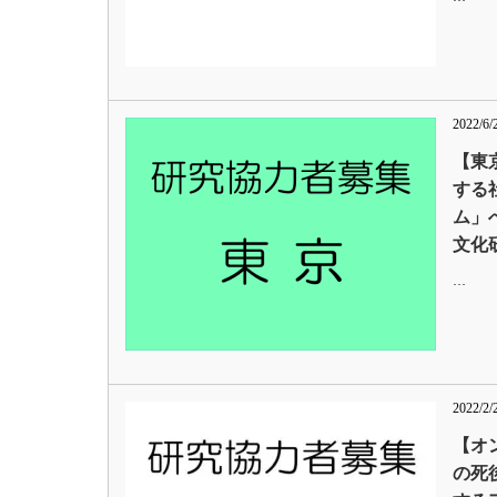
2022/6/
【東
する
ム」
文化
…
2022/2/
【オ
の死