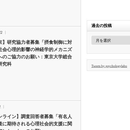
過去の投稿
22
過
京】研究協力者募集「摂食制御に対
去
の
社会心理的影響の神経学的メカニズ
投
稿
へのご協力のお願い：東京大学総合
研究科
Tweets by psychologylabo
2
ンライン】調査回答者募集「有名人
後に期待される心理社会的支援に関