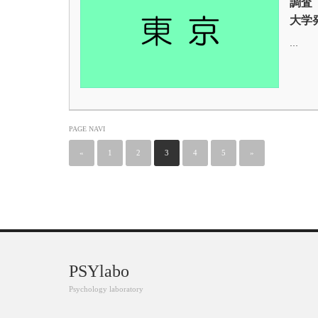
調査
大学
…
PAGE NAVI
«
1
2
3
4
5
»
PSYlabo
Psychology laboratory