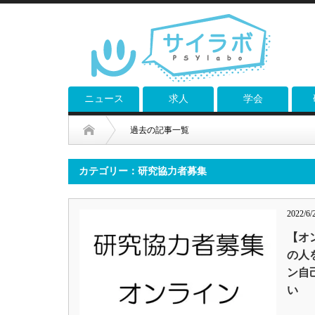
ニュース
求人
学会
過去の記事一覧
カテゴリー：研究協力者募集
2022/6/
【オ
の人
ン自
い
…